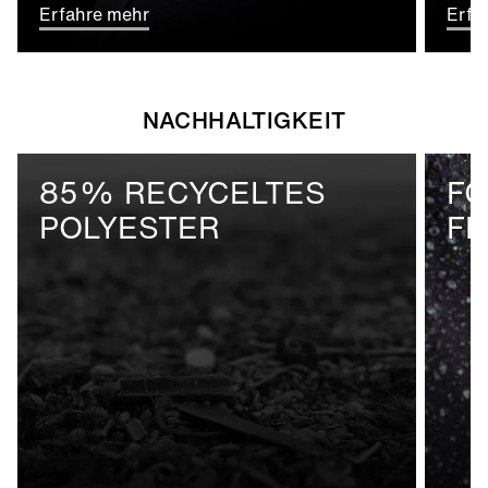
Erfahre mehr
Erfa
NACHHALTIGKEIT
85% RECYCELTES
FC
POLYESTER
FI