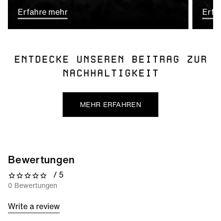
Erfahre mehr
Erfa
ENTDECKE UNSEREN BEITRAG ZUR
NACHHALTIGKEIT
MEHR ERFAHREN
Bewertungen
/ 5
0 out of 5 stars
0 Bewertungen
Write a review