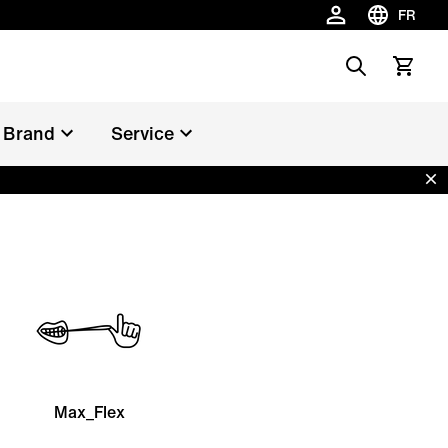
FR
Choisir la 
Search
Voir le p
Brand
Service
Dis
Max_Flex