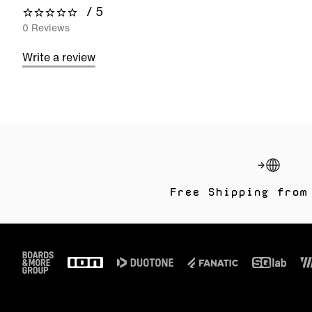
/ 5
0 out of 5 stars
0 Reviews
Write a review
Free Shipping from
Footer