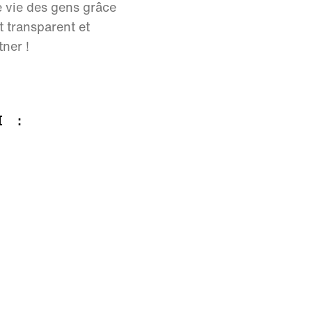
e vie des gens grâce
 transparent et
ner !
I :