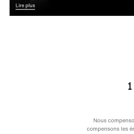
Lire plus
1
Nous compenson
compensons les ém