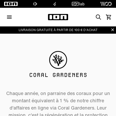
Search
Voir l
Di
LIVRAISON GRATUITE À PARTIR DE 100 € D'ACHAT
CORAL GARDENERS
Chaque année, on parraine des coraux pour un
montant équivalent à 1 % de notre chiffre
d'affaires en ligne via Coral Gardeners. Leur
mission, c'est la régénération et la protection