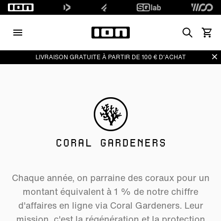
Search
Voir l
Di
LIVRAISON GRATUITE À PARTIR DE 100 € D'ACHAT
CORAL GARDENERS
Chaque année, on parraine des coraux pour un
montant équivalent à 1 % de notre chiffre
d'affaires en ligne via Coral Gardeners. Leur
mission, c'est la régénération et la protection