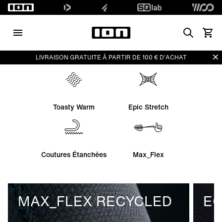
Search
Voir l
Di
LIVRAISON GRATUITE À PARTIR DE 100 € D'ACHAT
Toasty Warm
Epic Stretch
Coutures Étanchées
Max_Flex
MAX_FLEX RECYCLED
E