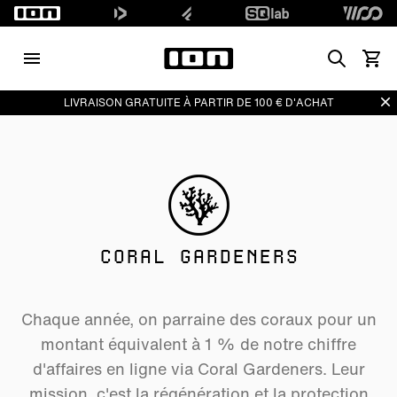
Search
Voir l
Di
LIVRAISON GRATUITE À PARTIR DE 100 € D'ACHAT
CORAL GARDENERS
Chaque année, on parraine des coraux pour un
montant équivalent à 1 % de notre chiffre
d'affaires en ligne via Coral Gardeners. Leur
mission, c'est la régénération et la protection