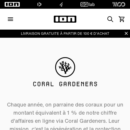
Search
Voir l
Di
LIVRAISON GRATUITE À PARTIR DE 100 € D'ACHAT
CORAL GARDENERS
Chaque année, on parraine des coraux pour un
montant équivalent à 1 % de notre chiffre
d'affaires en ligne via Coral Gardeners. Leur
mission, c'est la régénération et la protection