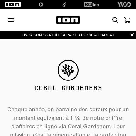
Search
Voir l
Di
LIVRAISON GRATUITE À PARTIR DE 100 € D'ACHAT
CORAL GARDENERS
Chaque année, on parraine des coraux pour un
montant équivalent à 1 % de notre chiffre
d'affaires en ligne via Coral Gardeners. Leur
mission, c'est la régénération et la protection