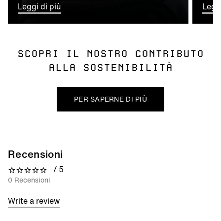
Leggi di più
Leggi
SCOPRI IL NOSTRO CONTRIBUTO
ALLA SOSTENIBILITÀ
PER SAPERNE DI PIÙ
Recensioni
/ 5
0 out of 5 stars
0 Recensioni
Write a review