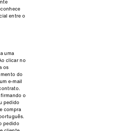
ente
reconhece
ial entre o
ta uma
o clicar no
a os
bimento do
 um e-mail
contrato.
nfirmando o
eu pedido
 de compra
português.
o pedido
e cliente,