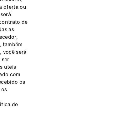
a oferta ou
 será
contrato de
das as
ecedor,
s, também
, você será
 ser
s úteis
sado com
ecebido os
 os
ítica de