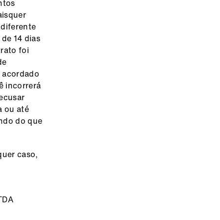
ntos
aisquer
 diferente
de 14 dias
rato foi
de
e acordado
 incorrerá
ecusar
a ou até
endo do que
quer caso,
TDA