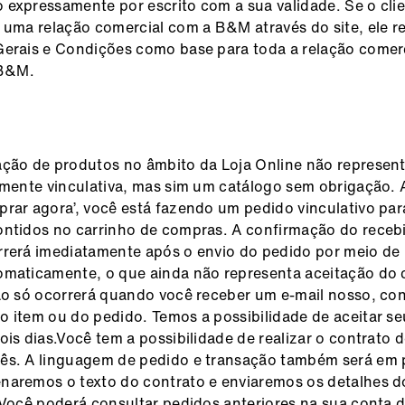
expressamente por escrito com a sua validade. Se o cli
 uma relação comercial com a B&M através do site, ele 
erais e Condições como base para toda a relação comerc
 B&M.
ação de produtos no âmbito da Loja Online não represen
lmente vinculativa, mas sim um catálogo sem obrigação. A
rar agora’, você está fazendo um pedido vinculativo par
ontidos no carrinho de compras. A confirmação do rece
rerá imediatamente após o envio do pedido por meio de
maticamente, o que ainda não representa aceitação do 
ão só ocorrerá quando você receber um e-mail nosso, co
 item ou do pedido. Temos a possibilidade de aceitar s
ois dias.Você tem a possibilidade de realizar o contrato
ês. A linguagem de pedido e transação também será em 
naremos o texto do contrato e enviaremos os detalhes d
 Você poderá consultar pedidos anteriores na sua conta d