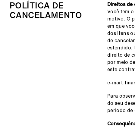
POLÍTICA DE
Direitos de
Você tem o 
CANCELAMENTO
motivo. O p
em que você
dos itens o
de cancela
estendido, 
direito de 
por meio de
este contra
e-mail:
fin
Para observ
do seu dese
período de
Consequênc