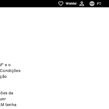
PT
Wishlist
Wishlist
Escolha o 
M" e o
e Condições
ação
ções da
uer
B&M tenha