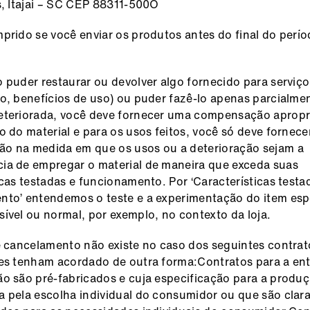
s, Itajai – SC CEP 88311-500O
prido se você enviar os produtos antes do final do perío
 puder restaurar ou devolver algo fornecido para serviç
o, benefícios de uso) ou puder fazê-lo apenas parcialme
eteriorada, você deve fornecer uma compensação apropri
o do material e para os usos feitos, você só deve fornece
o na medida em que os usos ou a deterioração sejam a
ia de empregar o material de maneira que exceda suas
icas testadas e funcionamento. Por ‘Características testa
to’ entendemos o teste e a experimentação do item espe
ível ou normal, por exemplo, no contexto da loja.
e cancelamento não existe no caso dos seguintes contra
es tenham acordado de outra forma:Contratos para a en
o são pré-fabricados e cuja especificação para a produç
 pela escolha individual do consumidor ou que são cla