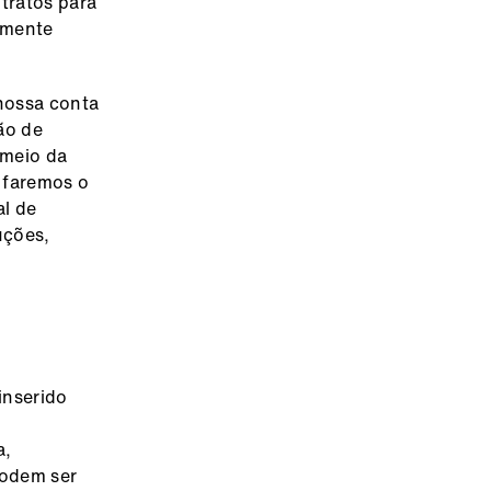
tratos para
lmente
nossa conta
ão de
 meio da
 faremos o
al de
uções,
inserido
a,
podem ser