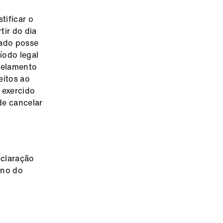
tificar o
tir do dia
mado posse
íodo legal
celamento
eitos ao
 exercido
de cancelar
eclaração
ino do