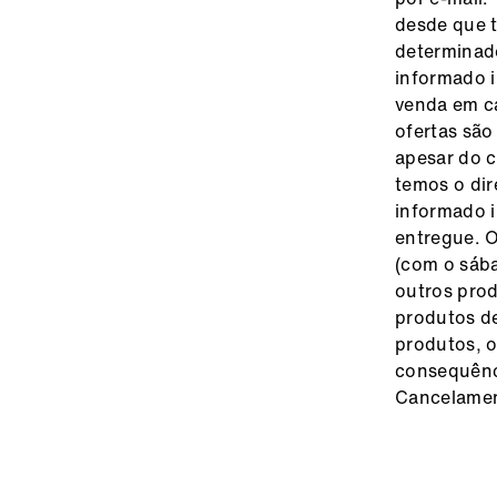
desde que t
determinado
informado i
venda em ca
ofertas são
apesar do 
temos o dir
informado 
entregue. O
(com o sáb
outros pro
produtos de
produtos, o
consequênci
Cancelamen