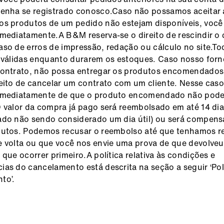
enha se registrado conosco.Caso não possamos aceitar 
s produtos de um pedido não estejam disponíveis, você
mediatamente.A B&M reserva-se o direito de rescindir o 
so de erros de impressão, redação ou cálculo no site.To
 válidas enquanto durarem os estoques. Caso nosso forn
contrato, não possa entregar os produtos encomendado
eito de cancelar um contrato com um cliente. Nesse caso
imediatamente de que o produto encomendado não pode
 valor da compra já pago será reembolsado em até 14 dia
ado não sendo considerado um dia útil) ou será compen
dutos. Podemos recusar o reembolso até que tenhamos r
 volta ou que você nos envie uma prova de que devolveu
 que ocorrer primeiro.A política relativa às condições e
as do cancelamento está descrita na seção a seguir ‘Pol
to’.