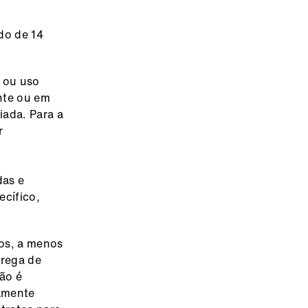
do de 14
o ou uso
nte ou em
ada. Para a
r
das e
cífico,
tos, a menos
trega de
ão é
ramente