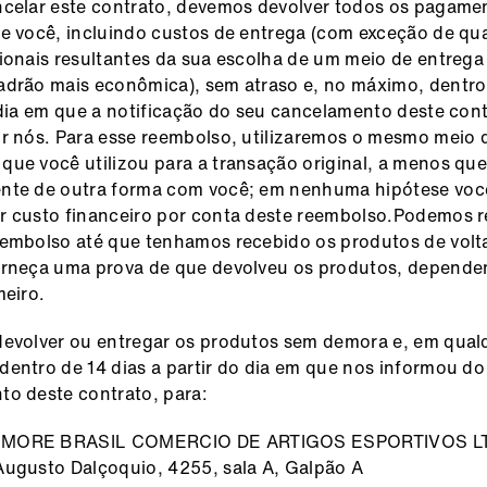
ncelar este contrato, devemos devolver todos os pagame
e você, incluindo custos de entrega (com exceção de qu
ionais resultantes da sua escolha de um meio de entrega
drão mais econômica), sem atraso e, no máximo, dentro 
 dia em que a notificação do seu cancelamento deste cont
r nós. Para esse reembolso, utilizaremos o mesmo meio 
ue você utilizou para a transação original, a menos qu
nte de outra forma com você; em nenhuma hipótese você
r custo financeiro por conta deste reembolso.Podemos r
embolso até que tenhamos recebido os produtos de volt
orneça uma prova de que devolveu os produtos, depend
meiro.
evolver ou entregar os produtos sem demora e, em qual
entro de 14 dias a partir do dia em que nos informou do
o deste contrato, para:
MORE BRASIL COMERCIO DE ARTIGOS ESPORTIVOS L
ugusto Dalçoquio, 4255, sala A, Galpão A