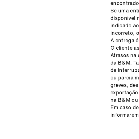
encontrados
Se uma entr
disponível 
indicado ao
incorreto, 
A entrega é
O cliente a
Atrasos na 
da B&M. Tai
de interrup
ou parcialm
greves, des
exportação
na B&M ou 
Em caso de 
informarem