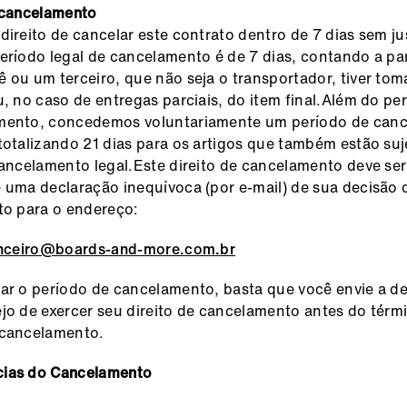
 cancelamento
direito de cancelar este contrato dentro de 7 dias sem jus
eríodo legal de cancelamento é de 7 dias, contando a par
 ou um terceiro, que não seja o transportador, tiver to
u, no caso de entregas parciais, do item final.Além do per
mento, concedemos voluntariamente um período de can
totalizando 21 dias para os artigos que também estão suj
cancelamento legal.Este direito de cancelamento deve ser
 uma declaração inequívoca (por e-mail) de sua decisão 
to para o endereço:
anceiro@boards-and-more.com.br
ar o período de cancelamento, basta que você envie a d
jo de exercer seu direito de cancelamento antes do térm
 cancelamento.
ias do Cancelamento