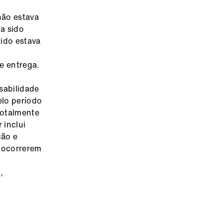
não estava
a sido
cido estava
e entrega.
sabilidade
elo período
totalmente
 inclui
ção e
 ocorrerem
,