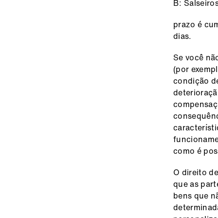
B: Salseiro
prazo é cum
dias.
Se você não
(por exempl
condição d
deterioraçã
compensaçã
consequênc
característ
funcionamen
como é poss
O direito d
que as part
bens que nã
determinada