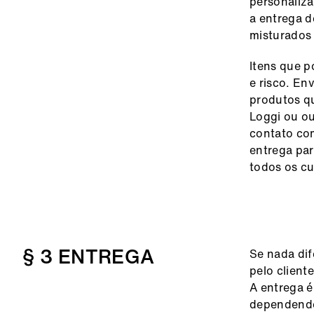
personaliza
a entrega d
misturados
Itens que p
e risco. E
produtos qu
Loggi ou ou
contato com
entrega par
todos os cu
§ 3 ENTREGA
Se nada dif
pelo cliente
A entrega é
dependendo 