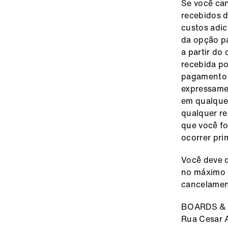
Se você ca
recebidos d
custos adic
da opção pa
a partir do
recebida po
pagamento q
expressame
em qualque
qualquer re
que você f
ocorrer pri
Você deve d
no máximo d
cancelament
BOARDS & 
Rua Cesar A