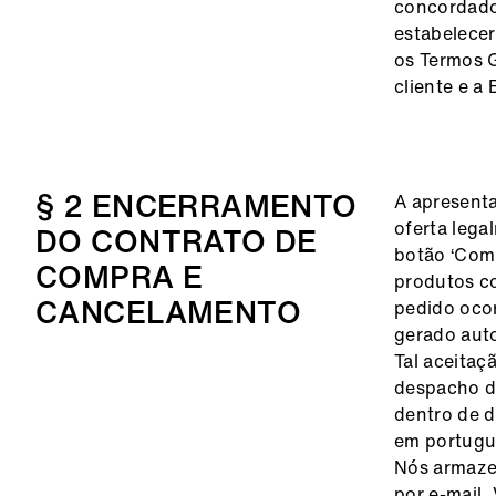
concordado 
estabelecer
os Termos G
cliente e a
§ 2 ENCERRAMENTO
A apresent
oferta lega
DO CONTRATO DE
botão ‘Comp
COMPRA E
produtos c
CANCELAMENTO
pedido ocor
gerado auto
Tal aceitaç
despacho do
dentro de d
em portugu
Nós armaze
por e-mail.