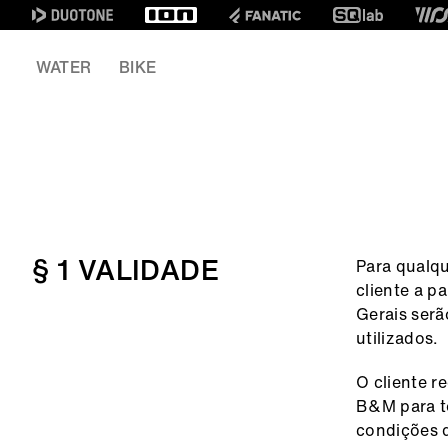
WATER
BIKE
§ 1 VALIDADE
Para qualq
cliente a p
Gerais ser
utilizados.
O cliente r
B&M para t
condições d