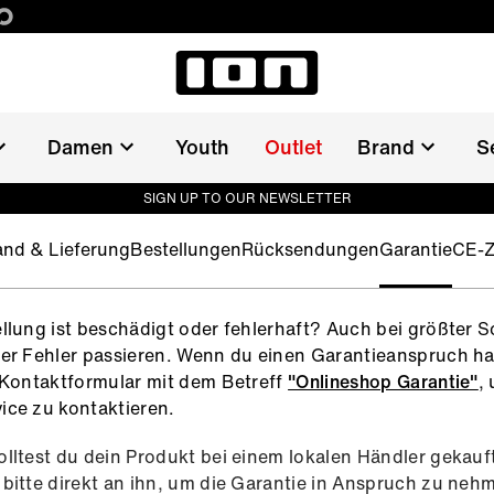
Damen
Youth
Outlet
Brand
S
SIGN UP TO OUR NEWSLETTER
and & Lieferung
Bestellungen
Rücksendungen
Garantie
CE-Z
llung ist beschädigt oder fehlerhaft? Auch bei größter S
er Fehler passieren. Wenn du einen Garantieanspruch ha
 Kontaktformular mit dem Betreff
"Onlineshop Garantie"
,
ce zu kontaktieren.
lltest du dein Produkt bei einem lokalen Händler gekauf
bitte direkt an ihn, um die Garantie in Anspruch zu neh