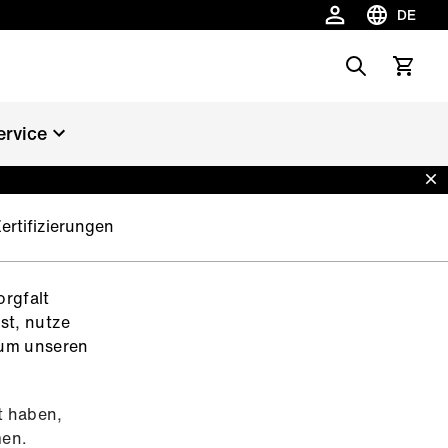
DE
Sprache w
Search
Warenko
ervice
Dis
ertifizierungen
orgfalt
st, nutze
 um unseren
t haben,
men.