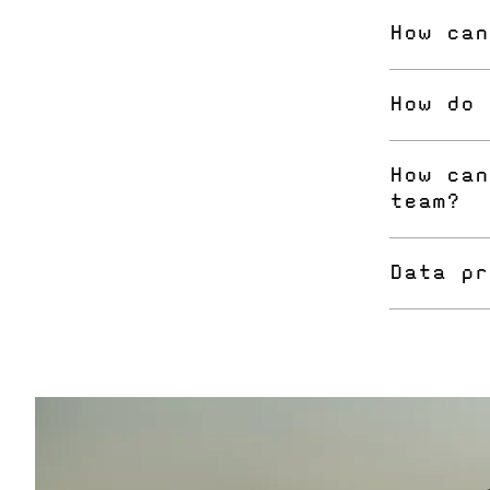
Just use th
How can
your passw
Please use 
How do 
department
You can use
How can
team?
Please use 
Data pr
You can fin
Terms a
Privacy 