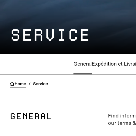
SERVICE
General
Expédition et Livra
Home
/
Service
Find inform
GENERAL
our terms &