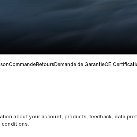
ison
Commande
Retours
Demande de Garantie
CE Certificat
ation about your account, products, feedback, data prot
 conditions.