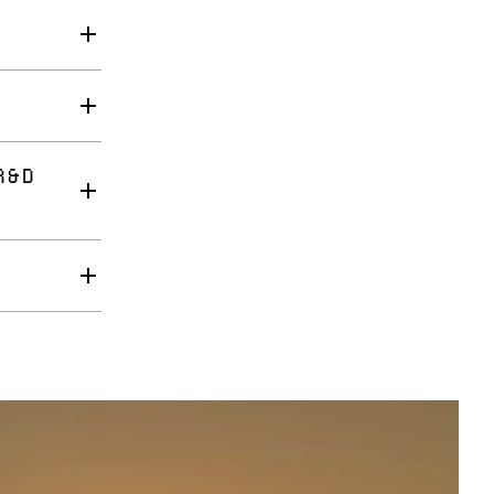
to reset
ervice
.
R&D