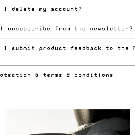
e "forgot my password" link and you will receive an email 
 I delete my account?
ord.
our contact form to send your request to our customer s
I unsubscribe from the newsletter?
.
 the "unsubscribe" link at the bottom of each newsletter
 I submit product feedback to the 
the contact form for any kind of feedback.
otection & terms & conditions
d all information here:
nd Conditons
Policy