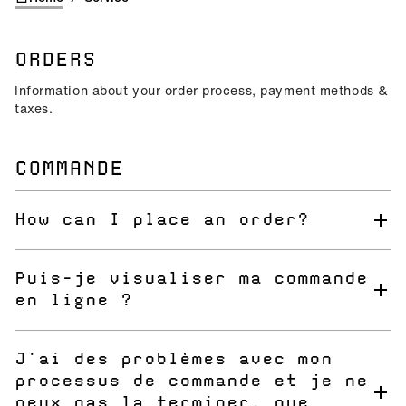
ORDERS
Information about your order process, payment methods &
taxes.
COMMANDE
How can I place an order?
Simply select the products you want and add them to your
cart. Review your cart before checking out. Confirm your
Puis-je visualiser ma commande
order and choose your payment method. After you have
en ligne ?
completed your order, you will receive a confirmation
email (please also check your spam folder).
Oui. Lorsque tu t’enregistres, tu a un aperçu général de
tes commandes sous l’onglet « Mes commandes ». Tu
J'ai des problèmes avec mon
trouveras le numéro de commande dans ta confirmation de
processus de commande et je ne
commande.
peux pas la terminer, que