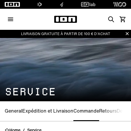
Search
Voir l
Di
LIVRAISON GRATUITE À PARTIR DE 100 € D'ACHAT
SERVICE
General
Expédition et Livraison
Commande
Retours
Deman
Home
/
Service