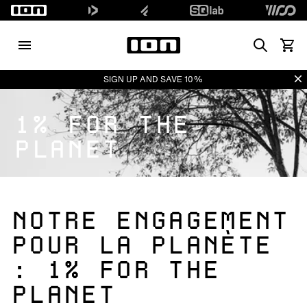
Search
Voir l
Di
SIGN UP AND SAVE 10%
1% FOR THE
PLANET
NOTRE ENGAGEMENT
POUR LA PLANÈTE
: 1% FOR THE
PLANET