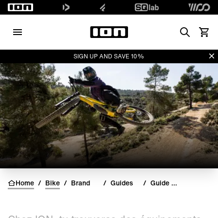
Search
Voir l
Di
SIGN UP AND SAVE 10%
Home
/
Bike
/
Brand
/
Guides
/
Guide Produit