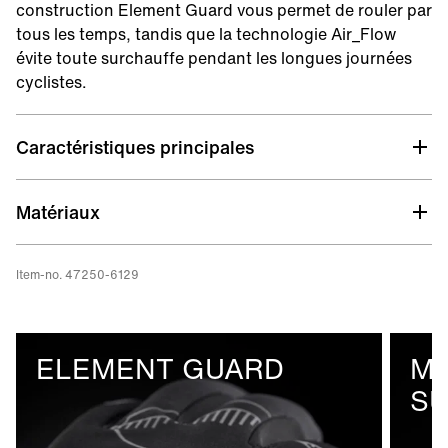
construction Element Guard vous permet de rouler par
tous les temps, tandis que la technologie Air_Flow
évite toute surchauffe pendant les longues journées
cyclistes.
Caractéristiques principales
Element Guard
Matériaux
Détails réfléchissants
AFT
Item-no. 47250-6129
Matériau souple sur le pouce
Manchette allongée
ELEMENT GUARD
MA
SU