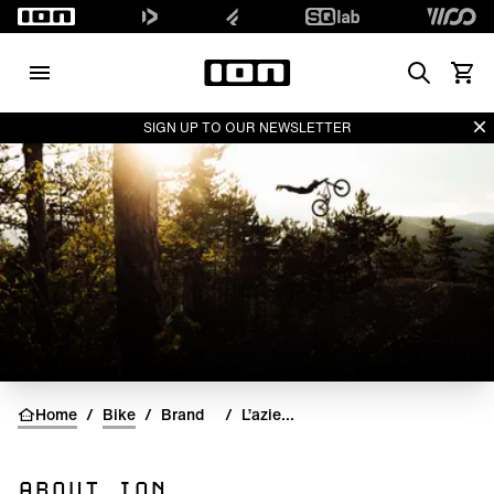
Search
Vedi i
Di
SIGN UP TO OUR NEWSLETTER
Home
/
Bike
/
Brand
/
L’azienda
ABOUT ION