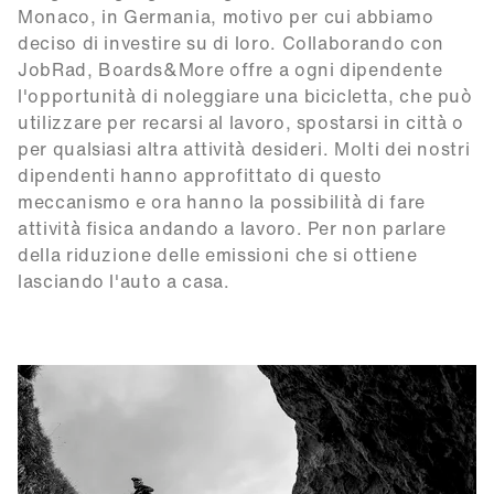
Monaco, in Germania, motivo per cui abbiamo
deciso di investire su di loro. Collaborando con
JobRad, Boards&More offre a ogni dipendente
l'opportunità di noleggiare una bicicletta, che può
utilizzare per recarsi al lavoro, spostarsi in città o
per qualsiasi altra attività desideri. Molti dei nostri
dipendenti hanno approfittato di questo
meccanismo e ora hanno la possibilità di fare
attività fisica andando a lavoro. Per non parlare
della riduzione delle emissioni che si ottiene
lasciando l'auto a casa.