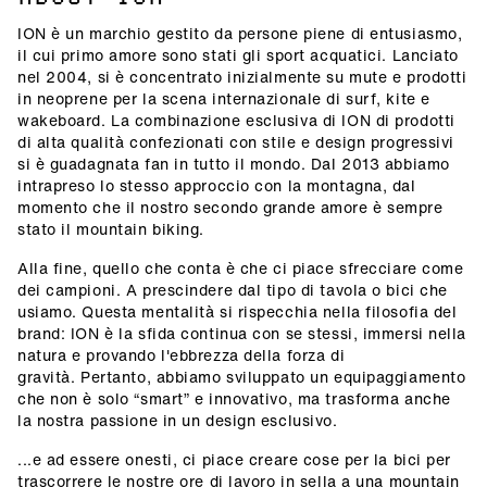
ION è un marchio gestito da persone piene di entusiasmo,
il cui primo amore sono stati gli sport acquatici. Lanciato
nel 2004, si è concentrato inizialmente su mute e prodotti
in neoprene per la scena internazionale di surf, kite e
wakeboard. La combinazione esclusiva di ION di prodotti
di alta qualità confezionati con stile e design progressivi
si è guadagnata fan in tutto il mondo. Dal 2013 abbiamo
intrapreso lo stesso approccio con la montagna, dal
momento che il nostro secondo grande amore è sempre
stato il mountain biking.
Alla fine, quello che conta è che ci piace sfrecciare come
dei campioni. A prescindere dal tipo di tavola o bici che
usiamo. Questa mentalità si rispecchia nella filosofia del
brand: ION è la sfida continua con se stessi, immersi nella
natura e provando l'ebbrezza della forza di
gravità. Pertanto, abbiamo sviluppato un equipaggiamento
che non è solo “smart” e innovativo, ma trasforma anche
la nostra passione in un design esclusivo.
...e ad essere onesti, ci piace creare cose per la bici per
trascorrere le nostre ore di lavoro in sella a una mountain