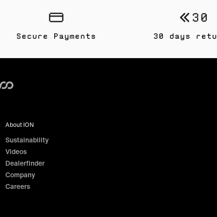
Secure Payments
30 days retu
About ION
Sustainability
Videos
Dealerfinder
Company
Careers