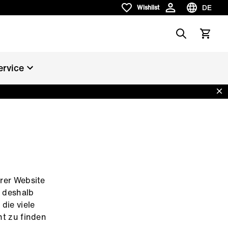
DE
Wishlist
Wishlist
Sprache w
Search
Warenko
ervice
Dis
rer Website
g deshalb
die viele
ht zu finden