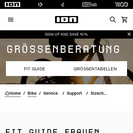
Search
Waren
Di
SIGN UP AND SAVE 10%
GRÖSSENBERATUNG
FIT GUIDE
GRÖSSENTABELLEN
Home
/
Bike
/
Service
/
Support
/
Sizecharts
FIT GUIDE FRAUEN