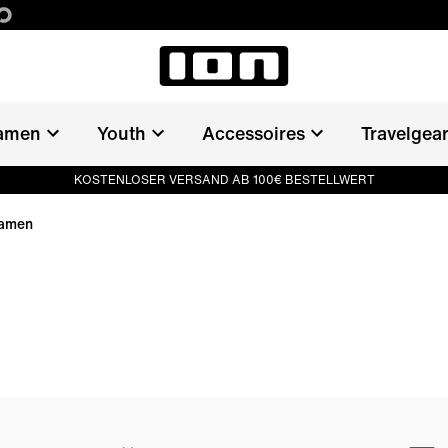
amen
Youth
Accessoires
Travelgea
KOSTENLOSER VERSAND AB 100€ BESTELLWERT
Damen