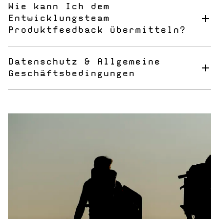
jedes Newsletters.
Wie kann Ich dem
Entwicklungsteam
Produktfeedback übermitteln?
Bitte verwende unser allgemeines Kontaktformular für
jede Art von Feedback.
Datenschutz & Allgemeine
Geschäftsbedingungen
Hier findest du alle Informationen:
Terms and Conditons
Privacy Policy