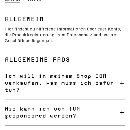
ALLGEMEIN
Hier findest du hilfreiche Informationen über euer Konto,
die Produktregistrierung, zum Datenschutz und unsere
Geschäftsbedingungen.
ALLGEMEINE FAQS
Ich will in meinem Shop ION
verkaufen. Was muss ich dafür
tun?
Kontaktiere uns
, um den verantwortlichen Vertrieb für
deine Region zu finden.
Wie kann ich von ION
gesponsored werden?
Zuerst versuche es bei deinem local Shop und baue deine