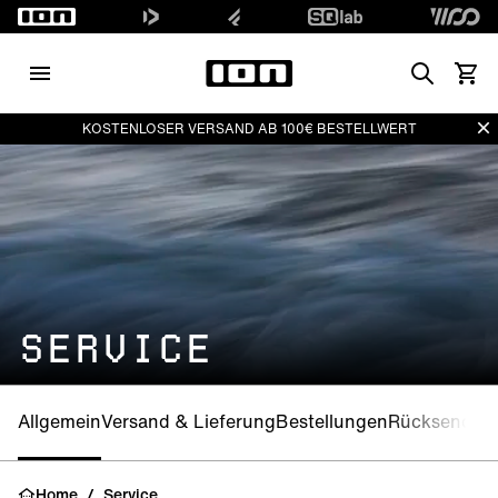
Search
Waren
Di
KOSTENLOSER VERSAND AB 100€ BESTELLWERT
SERVICE
Allgemein
Versand & Lieferung
Bestellungen
Rücksendun
Home
/
Service