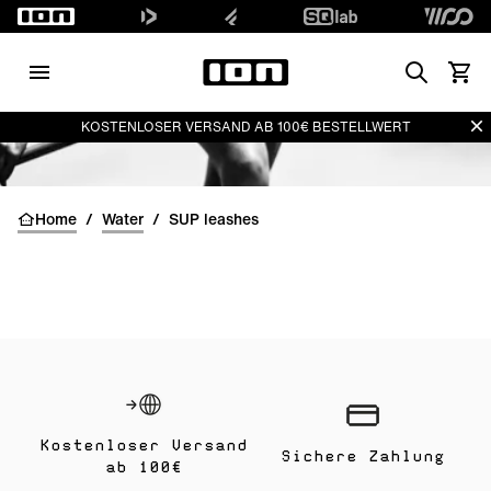
Search
Waren
Di
KOSTENLOSER VERSAND AB 100€ BESTELLWERT
Home
/
Water
/
SUP leashes
Kostenloser Versand
Sichere Zahlung
ab 100€