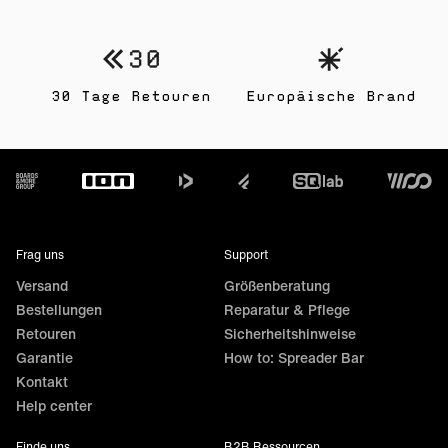
30 Tage Retouren
Europäische Brand
Footer
Frag uns
Support
Versand
Größenberatung
Bestellungen
Reparatur & Pflege
Retouren
Sicherheitshinweise
Garantie
How to: Spreader Bar
Kontakt
Help center
Finde uns
B2B Ressourcen