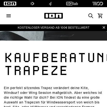
Search
Waren
Di
KOSTENLOSER VERSAND AB 100€ BESTELLWERT
KAUFBERATUN
TRAPEZE
Ein perfekt sitzendes Trapez verändert deine Kite,
Windsurf oder Wing Session maßgeblich. Aber welches ist
die richtige Wahl für dich? Bei ION findest du eine große
Auswahl an Trapezen für Windwassersport von weich bis
hart, Sitz- oder Hüfttrapez und verschiedenen Formen.