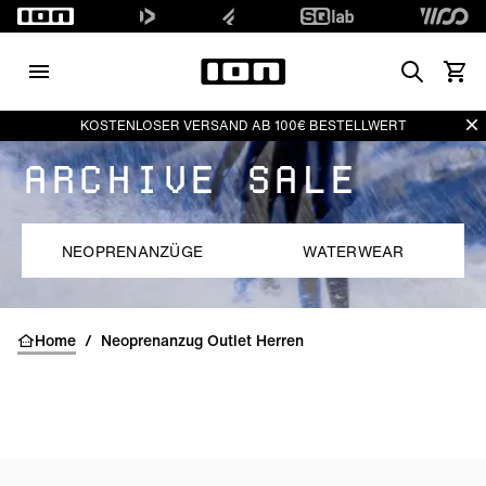
Search
Waren
Di
KOSTENLOSER VERSAND AB 100€ BESTELLWERT
ARCHIVE SALE
NEOPRENANZÜGE
WATERWEAR
Home
/
Neoprenanzug Outlet Herren