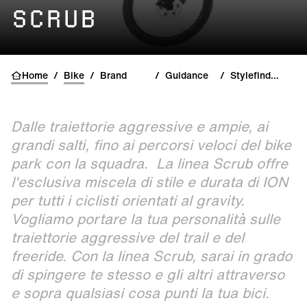
SCRUB
Home
/
Bike
/
Brand
/
Guidance
/
Stylefinder Scrub
Dalle traiettorie aggressive e ampie, ai
grandi salti, fino ai percorsi veloci del bike
park con la squadra. La linea Scrub offre
l'esclusiva miscela di stile e durata di ION
per tutti i ciclisti orientati al gravity.
Vogliamo portare la tua personalità sulle
traiettorie aggressive del trail e del
freeride. Con la linea Scrub, sarai in grado
di spingere te stesso e gli altri attraverso
e sopra qualsiasi cosa punti la tua bici.