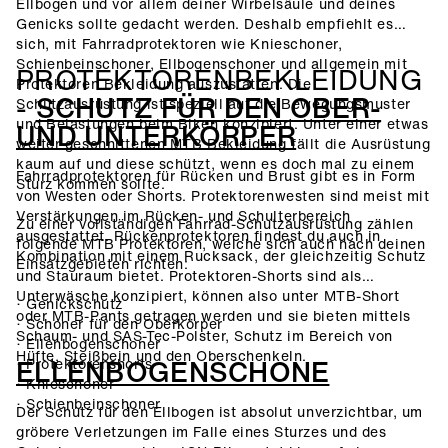
Ellbogen und vor allem deiner Wirbelsäule und deines
Genicks sollte gedacht werden. Deshalb empfiehlt es
sich, mit Fahrradprotektoren wie Knieschoner,
Schienbeinschoner, Ellbogenschoner und allgemein mit
PROTEKTORENBEKLEIDUNG
Protektoren Bekleidung auszustatten. Die
-
SCHUTZ FÜR DEN OBER-
Schutzausrüstung ist speziell auf die Bewegungsmuster
und Belastungen beim Biken konzipiert. Unter einer etwas
UND UNTERKÖRPER
weiter geschnittenen MTB Bekleidung fällt die Ausrüstung
kaum auf und diese schützt, wenn es doch mal zu einem
Fahrradprotektoren für Rücken und Brust gibt es in Form
Sturz kommen sollte.
von Westen oder Shorts. Protektorenwesten sind meist mit
Verstärkungen im Rücken- und Schulterbereich
Zu einer vollständigen Fahrrad-Schutzausrüstung zählen
ausgestattet. Rückenprotektoren findest du auch in
folgende MTB Protektoren, welche sich auch nach deinen
Kombination mit einem Rucksack, der gleichzeitig Schutz
Einsatzgebieten richten:
und Stauraum bietet. Protektoren-Shorts sind als
Unterwäsche konzipiert, können also unter MTB-Short
· Genickschutz
oder MTB-Pants getragen werden und sie bieten mittels
· Schoner für den Oberkörper
Schaum- und SAS-Tec-Polster, Schutz im Bereich von
· Ellenbogenschoner
Hüfte, Steißbein und den Oberschenkeln.
ELLENBOGENSCHONE
· Protektorenshorts
· Knieschoner
· Schienbeinschoner
Der Schutz für den Ellbogen ist absolut unverzichtbar, um
gröbere Verletzungen im Falle eines Sturzes und des