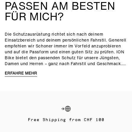
PASSEN AM BESTEN
FÜR MICH?
Die Schutzausrüstung richtet sich nach deinem
Einsatzbereich und deinem persönlichen Fahrstil. Generell
empfehlen wir Schoner immer im Vorfeld anzuprobieren
und auf die Passform und einen guten Sitz zu prüfen. ION
Bike bietet den passenden Schutz für unsere Jüngsten,
Damen und Herren – ganz nach Fahrstil und Geschmack.
Erkunde eine Reihe an preisgekrönten Protektoren und
ERFAHRE MEHR
entdecke unseren
Protektoren Guide
, der hilfreiche
Antworten rund ums Thema Protektoren für dich parat
hält.
Free Shipping from CHF 100