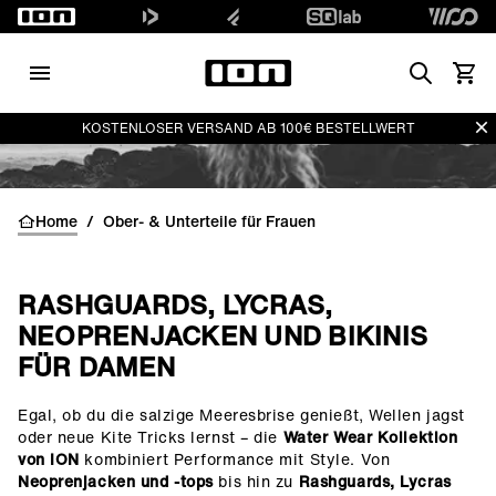
Search
Waren
Di
KOSTENLOSER VERSAND AB 100€ BESTELLWERT
Home
/
Ober- & Unterteile für Frauen
RASHGUARDS, LYCRAS,
NEOPRENJACKEN UND BIKINIS
FÜR DAMEN
Egal, ob du die salzige Meeresbrise genießt, Wellen jagst
()=>i(r.text)
oder neue Kite Tricks lernst – die
Water Wear Kollektion
von ION
kombiniert Performance mit Style. Von
Neoprenjacken und -tops
bis hin zu
Rashguards, Lycras