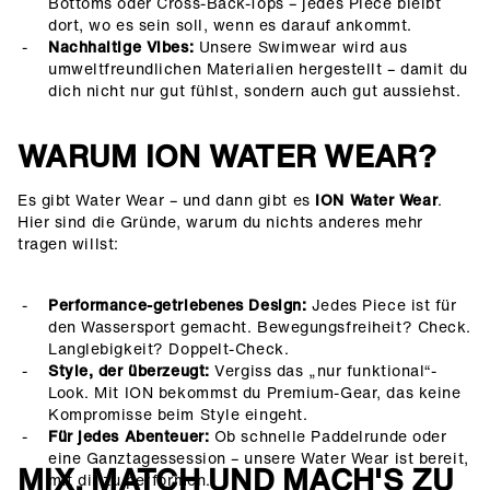
Bottoms oder Cross-Back-Tops – jedes Piece bleibt
dort, wo es sein soll, wenn es darauf ankommt.
Nachhaltige Vibes:
Unsere Swimwear wird aus
umweltfreundlichen Materialien hergestellt – damit du
dich nicht nur gut fühlst, sondern auch gut aussiehst.
WARUM ION WATER WEAR?
Es gibt Water Wear – und dann gibt es
ION Water Wear
.
Hier sind die Gründe, warum du nichts anderes mehr
tragen willst:
Performance-getriebenes Design:
Jedes Piece ist für
den Wassersport gemacht. Bewegungsfreiheit? Check.
Langlebigkeit? Doppelt-Check.
Style, der überzeugt:
Vergiss das „nur funktional“-
Look. Mit ION bekommst du Premium-Gear, das keine
Kompromisse beim Style eingeht.
Für jedes Abenteuer:
Ob schnelle Paddelrunde oder
eine Ganztagessession – unsere Water Wear ist bereit,
MIX, MATCH UND MACH'S ZU
mit dir zu performen.