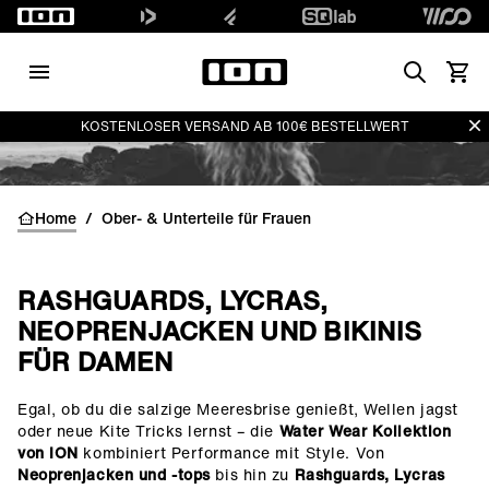
Search
Waren
Di
KOSTENLOSER VERSAND AB 100€ BESTELLWERT
Home
/
Ober- & Unterteile für Frauen
RASHGUARDS, LYCRAS,
NEOPRENJACKEN UND BIKINIS
FÜR DAMEN
Egal, ob du die salzige Meeresbrise genießt, Wellen jagst
()=>i(r.text)
oder neue Kite Tricks lernst – die
Water Wear Kollektion
von ION
kombiniert Performance mit Style. Von
Neoprenjacken und -tops
bis hin zu
Rashguards, Lycras