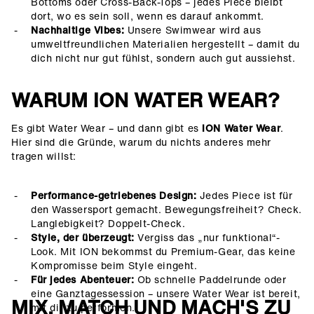
Bottoms oder Cross-Back-Tops – jedes Piece bleibt
dort, wo es sein soll, wenn es darauf ankommt.
Nachhaltige Vibes:
Unsere Swimwear wird aus
umweltfreundlichen Materialien hergestellt – damit du
dich nicht nur gut fühlst, sondern auch gut aussiehst.
WARUM ION WATER WEAR?
Es gibt Water Wear – und dann gibt es
ION Water Wear
.
Hier sind die Gründe, warum du nichts anderes mehr
tragen willst:
Performance-getriebenes Design:
Jedes Piece ist für
den Wassersport gemacht. Bewegungsfreiheit? Check.
Langlebigkeit? Doppelt-Check.
Style, der überzeugt:
Vergiss das „nur funktional“-
Look. Mit ION bekommst du Premium-Gear, das keine
Kompromisse beim Style eingeht.
Für jedes Abenteuer:
Ob schnelle Paddelrunde oder
eine Ganztagessession – unsere Water Wear ist bereit,
MIX, MATCH UND MACH'S ZU
mit dir zu performen.