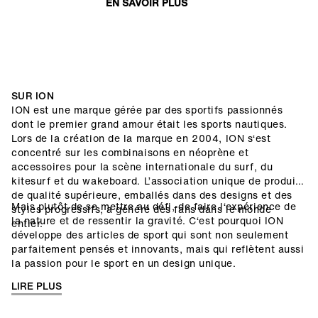
EN SAVOIR PLUS
SUR ION
()=>i(r.text)
ION est une marque gérée par des sportifs passionnés
dont le premier grand amour était les sports nautiques.
Lors de la création de la marque en 2004, ION s‘est
concentré sur les combinaisons en néoprène et
accessoires pour la scène internationale du surf, du
kitesurf et du wakeboard. L’association unique de produits
de qualité supérieure, emballés dans des designs et des
Mais plutôt de se mettre au défi, de faire l‘expérience de
styles progressifs, a généré des fans dans le monde
la nature et de ressentir la gravité. C‘est pourquoi ION
entier.
développe des articles de sport qui sont non seulement
parfaitement pensés et innovants, mais qui reflètent aussi
la passion pour le sport en un design unique.
LIRE PLUS