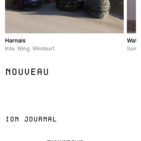
Harnais
Wate
Kite. Wing. Windsurf.
Sun P
NOUVEAU
ION JOURNAL