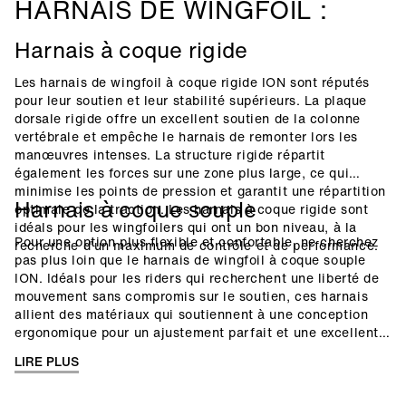
HARNAIS DE WINGFOIL :
Harnais à coque rigide
Les harnais de wingfoil à coque rigide ION sont réputés
pour leur soutien et leur stabilité supérieurs. La plaque
dorsale rigide offre un excellent soutien de la colonne
vertébrale et empêche le harnais de remonter lors les
manœuvres intenses. La structure rigide répartit
également les forces sur une zone plus large, ce qui
minimise les points de pression et garantit une répartition
Harnais à coque souple
optimale de la traction. Les harnais à coque rigide sont
idéals pour les wingfoilers qui ont un bon niveau, à la
Pour une option plus flexible et confortable, ne cherchez
recherche d’un maximum de contrôle et de performance.
pas plus loin que le harnais de wingfoil à coque souple
ION. Idéals pour les riders qui recherchent une liberté de
mouvement sans compromis sur le soutien, ces harnais
allient des matériaux qui soutiennent à une conception
ergonomique pour un ajustement parfait et une excellente
répartition de la traction. Les harnais à coque souple sont
LIRE PLUS
très flexibles, faisant d’eux le choix parfait pour les
wingfoilers débutants et intermédiaires. Ils offrent une
excellente mobilité et sont adaptés aux sessions longues