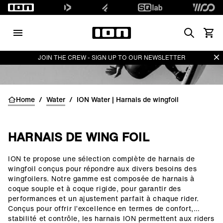
Search
Voir l
Di
JOIN THE CREW - SIGN UP TO OUR NEWSLETTER
Home
/
Water
/
ION Water | Harnais de wingfoil
HARNAIS DE WING FOIL
ION te propose une sélection complète de harnais de
()=>i(r.text)
wingfoil conçus pour répondre aux divers besoins des
wingfoilers. Notre gamme est composée de harnais à
coque souple et à coque rigide, pour garantir des
performances et un ajustement parfait à chaque rider.
Conçus pour offrir l’excellence en termes de confort,
stabilité et contrôle, les harnais ION permettent aux riders