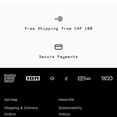
ou aux riders qui préfèrent un style de navigation plus
détendu.
Free Shipping from CHF 100
Secure Payments
Footer
Get Help
About ION
Shipping & Delivery
Sustainability
Orders
Videos