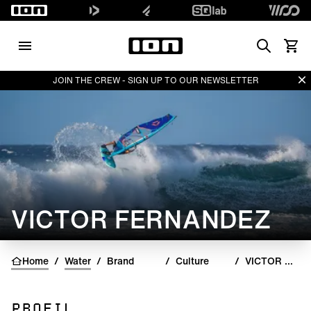
Search
Voir l
Di
JOIN THE CREW - SIGN UP TO OUR NEWSLETTER
VICTOR FERNANDEZ
Home
/
Water
/
Brand
/
Culture
/
VICTOR FERNANDEZ
PROFIL