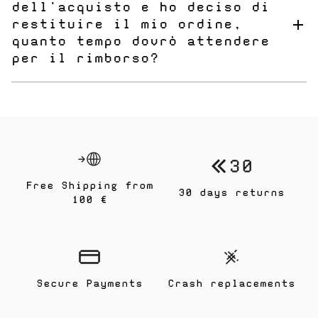
dell'acquisto e ho deciso di
restituire il mio ordine,
quanto tempo dovrò attendere
per il rimborso?
Non appena avremo ricevuto il pacco, ti rimborseremo il
valore dell'ordine entro 14 giorni.
Le spese di spedizione
del reso verranno detratte dal rimborso per coprire i costi
della spedizione del reso.
Free Shipping from
30 days returns
100 €
Secure Payments
Crash replacements