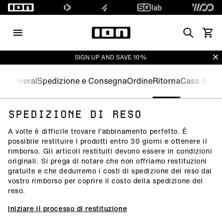
Search
Vedi i
Di
SIGN UP AND SAVE 10%
General
Spedizione e Consegna
Ordine
Ritorna
Casa di Ga
SPEDIZIONE DI RESO
A volte è difficile trovare l’abbinamento perfetto. È
possibile restituire i prodotti entro 30 giorni e ottenere il
rimborso. Gli articoli restituiti devono essere in condizioni
originali. Si prega di notare che non offriamo restituzioni
gratuite e che dedurremo i costi di spedizione del reso dal
vostro rimborso per coprire il costo della spedizione del
reso.
Iniziare il processo di restituzione