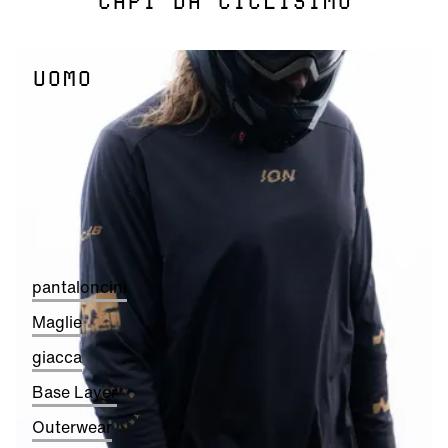
CAPI DA CICLISIMO
UOMO
pantaloncini
Maglie
giacca
Base Layer
Outerwear