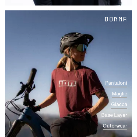
DONNA
Pantaloni
Maglie
Giacca
Base Layer
Outerwear