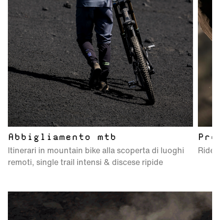
Pro
Abbigliamento mtb
Ridefi
Itinerari in mountain bike alla scoperta di luoghi
remoti, single trail intensi & discese ripide