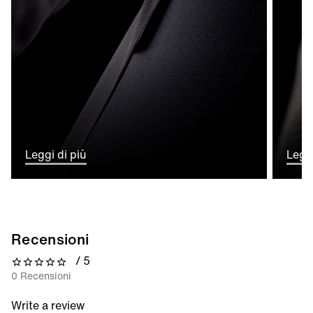
Leggi di più
Leggi
Recensioni
/ 5
0 out of 5 stars
0 Recensioni
Write a review