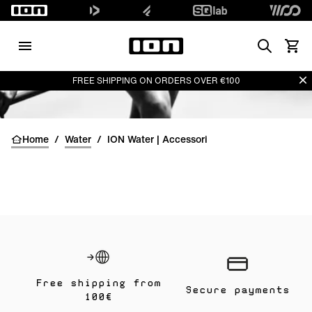
Search
Vedi i
Di
FREE SHIPPING ON ORDERS OVER €100
Home
/
Water
/
ION Water | Accessori
Free shipping from
Secure payments
100€