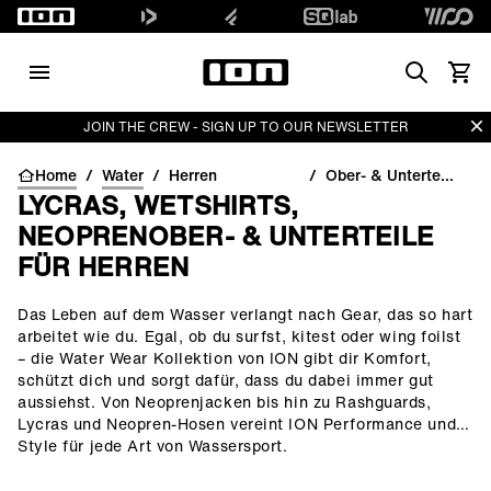
Search
Waren
Di
JOIN THE CREW - SIGN UP TO OUR NEWSLETTER
Home
/
Water
/
Herren
/
Ober- & Unterteile für Männer
LYCRAS, WETSHIRTS,
NEOPRENOBER- & UNTERTEILE
FÜR HERREN
Das Leben auf dem Wasser verlangt nach Gear, das so hart
()=>i(r.text)
arbeitet wie du. Egal, ob du surfst, kitest oder wing foilst
– die Water Wear Kollektion von ION gibt dir Komfort,
schützt dich und sorgt dafür, dass du dabei immer gut
aussiehst. Von Neoprenjacken bis hin zu Rashguards,
Lycras und Neopren-Hosen vereint ION Performance und
Style für jede Art von Wassersport.