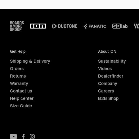
Footer
Get Help
About ION
Shipping & Delivery
Sustainability
Orders
Videos
Returns
Dealerfinder
Warranty
Company
Contact us
Careers
Help center
B2B Shop
Size Guide