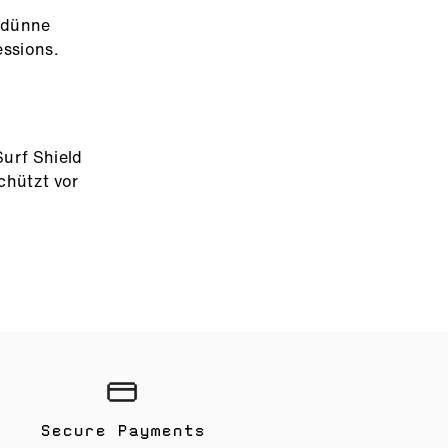
s dünne
essions.
Surf Shield
chützt vor
Secure Payments