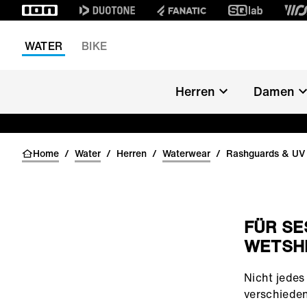
WATER
BIKE
Herren
Damen
Home
/
Water
/
Herren
/
Waterwear
/
Rashguards & UV 
FÜR SE
WETSHI
()=>i(r.text)
Nicht jedes
verschieden