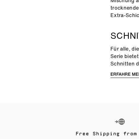
Mischung a
trocknendem
Extra-Schic
SCHN
Für alle, d
Serie biete
Schnitten d
ERFAHRE ME
Free Shipping from