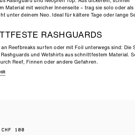
us Rashguard und Neopren Top. Aus dickerem, schnell
 Material mit weicher Innenseite – trag sie solo oder al
ht unter deinem Neo. Ideal für kältere Tage oder lange S
ITTFESTE RASHGUARDS
ie an Reefbreaks surfen oder mit Foil unterwegs sind: Die 
t Rashguards und Wetshirts aus schnittfestem Material. S
urch Reef, Finnen oder andere Gefahren.
HR
 CHF 100