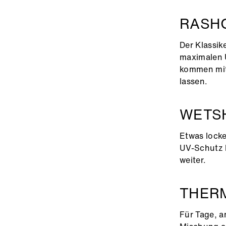
RASH
Der Klassik
maximalen U
kommen mit 
lassen.
WETS
Etwas locke
UV-Schutz b
weiter.
THER
Für Tage, a