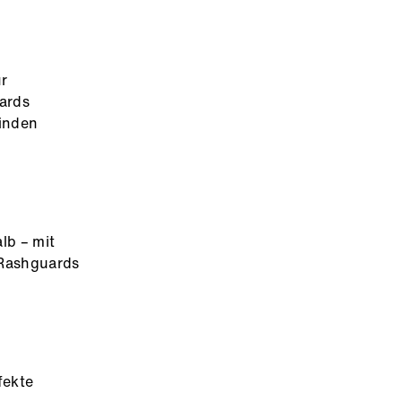
ür
ards
binden
lb – mit
 Rashguards
fekte