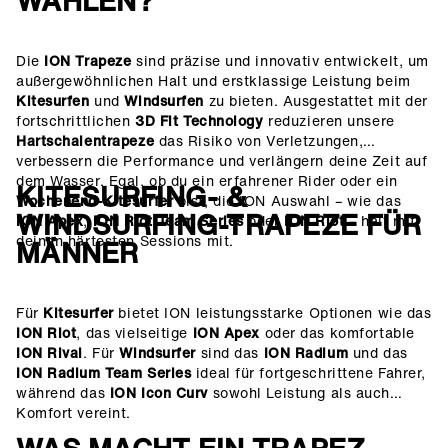
WÄHLEN?
Die
ION Trapeze
sind präzise und innovativ entwickelt, um
außergewöhnlichen Halt und erstklassige Leistung beim
Kitesurfen
und
Windsurfen
zu bieten. Ausgestattet mit der
fortschrittlichen
3D Fit Technology
reduzieren unsere
Hartschalentrapeze
das Risiko von Verletzungen,
verbessern die Performance und verlängern deine Zeit auf
dem Wasser. Egal, ob du ein erfahrener Rider oder ein
KITESURFING- &
Wochenend-Kitesurfer
bist, die ION Auswahl – wie das
WINDSURFING-TRAPEZE FÜR
ION Apex
,
ION Riot Team Series
oder
ION Riot
– hält mit
deinen härtesten Sessions mit.
MÄNNER
Für
Kitesurfer
bietet ION leistungsstarke Optionen wie das
ION Riot
, das vielseitige
ION Apex
oder das komfortable
ION Rival
. Für
Windsurfer
sind das
ION Radium
und das
ION Radium Team Series
ideal für fortgeschrittene Fahrer,
während das
ION Icon Curv
sowohl Leistung als auch
Komfort vereint.