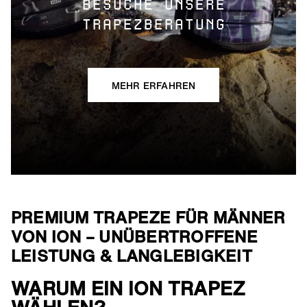
BESUCHE UNSERE
TRAPEZBERATUNG
MEHR ERFAHREN
PREMIUM TRAPEZE FÜR MÄNNER
VON ION – UNÜBERTROFFENE
LEISTUNG & LANGLEBIGKEIT
WARUM EIN ION TRAPEZ
()=>i(r.text)