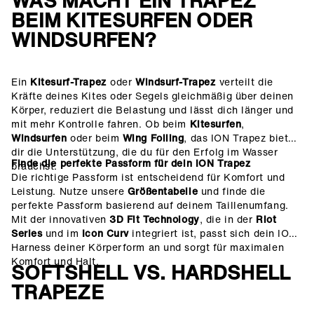
WAS MACHT EIN TRAPEZ
BEIM KITESURFEN ODER
WINDSURFEN?
Ein
Kitesurf-Trapez
oder
Windsurf-Trapez
verteilt die
Kräfte deines Kites oder Segels gleichmäßig über deinen
Körper, reduziert die Belastung und lässt dich länger und
mit mehr Kontrolle fahren. Ob beim
Kitesurfen
,
Windsurfen
oder beim
Wing Foiling
, das ION Trapez bietet
dir die Unterstützung, die du für den Erfolg im Wasser
Finde die perfekte Passform für dein ION Trapez
brauchst.
Die richtige Passform ist entscheidend für Komfort und
Leistung. Nutze unsere
Größentabelle
und finde die
perfekte Passform basierend auf deinem Taillenumfang.
Mit der innovativen
3D Fit Technology
, die in der
Riot
Series
und im
Icon Curv
integriert ist, passt sich dein ION
Harness deiner Körperform an und sorgt für maximalen
Komfort und Halt.
SOFTSHELL VS. HARDSHELL
TRAPEZE