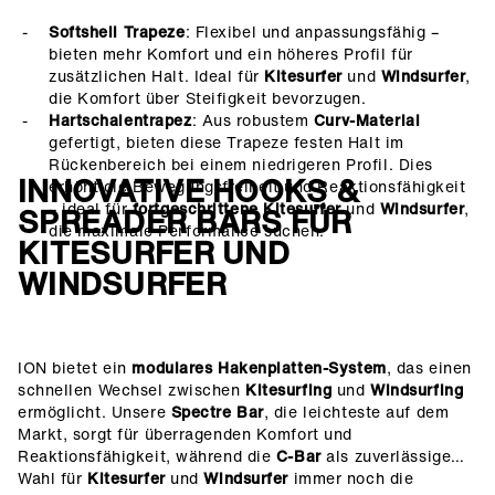
Softshell Trapeze
: Flexibel und anpassungsfähig –
bieten mehr Komfort und ein höheres Profil für
zusätzlichen Halt. Ideal für
Kitesurfer
und
Windsurfer
,
die Komfort über Steifigkeit bevorzugen.
Hartschalentrapez
: Aus robustem
Curv-Material
gefertigt, bieten diese Trapeze festen Halt im
Rückenbereich bei einem niedrigeren Profil. Dies
INNOVATIVE HOOKS &
erhöht die Bewegungsfreiheit und Reaktionsfähigkeit
– ideal für
fortgeschrittene Kitesurfer
und
Windsurfer
,
SPREADER BARS FÜR
die maximale Performance suchen.
KITESURFER UND
WINDSURFER
ION bietet ein
modulares Hakenplatten-System
, das einen
schnellen Wechsel zwischen
Kitesurfing
und
Windsurfing
ermöglicht. Unsere
Spectre Bar
, die leichteste auf dem
Markt, sorgt für überragenden Komfort und
Reaktionsfähigkeit, während die
C-Bar
als zuverlässige
Wahl für
Kitesurfer
und
Windsurfer
immer noch die