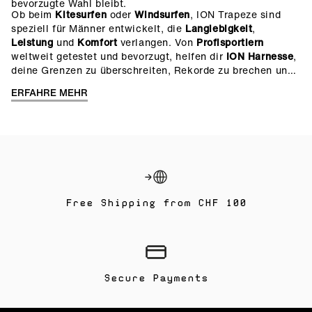
bevorzugte Wahl bleibt.
Ob beim
Kitesurfen
oder
Windsurfen
, ION Trapeze sind
speziell für Männer entwickelt, die
Langlebigkeit
,
Leistung
und
Komfort
verlangen. Von
Profisportlern
weltweit getestet und bevorzugt, helfen dir
ION Harnesse
,
deine Grenzen zu überschreiten, Rekorde zu brechen und
länger auf dem Wasser zu bleiben.
ERFAHRE MEHR
Free Shipping from CHF 100
Secure Payments