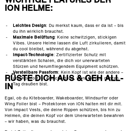
ION HELME:
Leichtes Design
: Du merkst kaum, dass er da ist – bis
du ihn wirklich brauchst.
Maximale Belüftung
: Keine schwitzigen, stickigen
Vibes. Unsere Helme lassen die Luft zirkulieren, damit
du cool bleibst, während du abgehst.
Impact-Technologie
: Zertifizierter Schutz mit
verstärkten Schalen, die dich vor unerwarteten
Stürzen und herumfliegendem Equipment schützen.
Verstellbare Passform
: Kein Kopf ist wie der andere –
RÜSTE DICH AUS & GEH ALL-
und Komfort ist entscheidend, wenn du den ganzen
IN
Tag draußen bist.
Egal, ob du Kiteboarder, Wakeboarder, Windsurfer oder
Wing Foiler bist – Protektoren von ION halten mit dir mit.
Von Impact Vests, die deine Rippen schützen, bis hin zu
Helmen, die deinen Kopf vor dem Unerwarteten bewahren
– wir haben, was du brauchst.