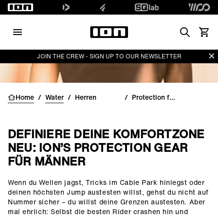
Search
Waren
Di
JOIN THE CREW - SIGN UP TO OUR NEWSLETTER
Home
/
Water
/
Herren
/
Protection für Männer
DEFINIERE DEINE KOMFORTZONE
NEU: ION’S PROTECTION GEAR
FÜR MÄNNER
Wenn du Wellen jagst, Tricks im Cable Park hinlegst oder
()=>i(r.text)
deinen höchsten Jump austesten willst, gehst du nicht auf
Nummer sicher – du willst deine Grenzen austesten. Aber
mal ehrlich: Selbst die besten Rider crashen hin und