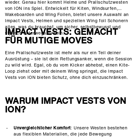
wieder. Genau hier kommt Helme und Prallschutzwesten
von ION ins Spiel. Entwickelt für Kiten, Windsurfen,
Wakeboarden und Wing Foilen, bietet unsere Auswahl an
Impact Vests, Helmen und speziellen Wing foil Schonern
alles, was du brauchst, um sicher, selbstbewusst und
IMPACT VESTS: GEMACHT
stylisch unterwegs zu sein.
FÜR MUTIGE MOVES
Eine Prallschutzweste ist mehr als nur ein Teil deiner
Ausrüstung – sie ist dein Rettungsanker, wenn die Session
zu wild wird. Egal, ob du vom Kicker abhebst, einen Kite-
Loop ziehst oder mit deinem Wing springst, die Impact
Vests von ION bieten Schutz, ohne dich einzuschränken.
WARUM IMPACT VESTS VON
ION?
Unvergleichlicher Komfort
: Unsere Westen bestehen
aus flexiblen Materialien, die jede Bewegung