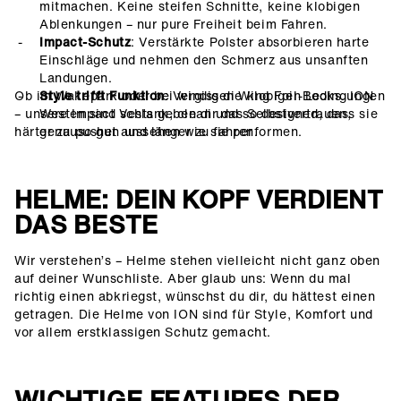
mitmachen. Keine steifen Schnitte, keine klobigen
Ablenkungen – nur pure Freiheit beim Fahren.
Impact-Schutz
: Verstärkte Polster absorbieren harte
Einschläge und nehmen den Schmerz aus unsanften
Landungen.
Ob im Wakepark oder bei windigen Wing Foil-Bedingungen
Style trifft Funktion
: Vergiss die klobigen Looks. ION
– unsere Impact Vests geben dir das Selbstvertrauen,
Westen sind schlank, clean und so designed, dass sie
härter zu pushen und länger zu fahren.
genauso gut aussehen wie sie performen.
HELME: DEIN KOPF VERDIENT
DAS BESTE
Wir verstehen’s – Helme stehen vielleicht nicht ganz oben
auf deiner Wunschliste. Aber glaub uns: Wenn du mal
richtig einen abkriegst, wünschst du dir, du hättest einen
getragen. Die Helme von ION sind für Style, Komfort und
vor allem erstklassigen Schutz gemacht.
WICHTIGE FEATURES DER